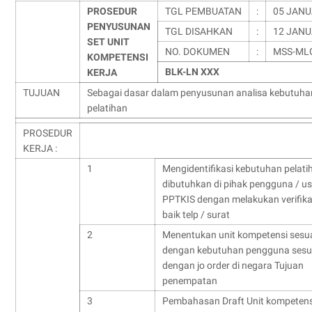
PROSEDUR
TGL PEMBUATAN
:
05 JANU
PENYUSUNAN
TGL DISAHKAN
:
12 JANU
SET UNIT
NO. DOKUMEN
:
MSS-MLG
KOMPETENSI
BLK-LN XXX
KERJA
TUJUAN
Sebagai dasar dalam penyusunan analisa kebutuha
pelatihan
PROSEDUR
KERJA :
1
Mengidentifikasi kebutuhan pelati
dibutuhkan di pihak pengguna / us
PPTKIS dengan melakukan verifika
baik telp / surat
2
Menentukan unit kompetensi sesu
dengan kebutuhan pengguna sesu
dengan jo order di negara Tujuan
penempatan
3
Pembahasan Draft Unit kompetens