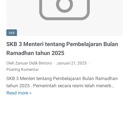
Didik
Bintoro,
Raih
Penghargaan
SKB
Krenova
2025
SKB 3 Menteri tentang Pembelajaran Bulan
Ramadhan tahun 2025
Oleh Zanuar Didik Bintoro
Januari 21, 2025
Posting Komentar
SKB 3 Menteri tentang Pembelajaran Bulan Ramadhan
tahun 2025 . Pemerintah secara resmi telah menerb…
Read more »
SKB
3
Menteri
tentang
Pembelajaran