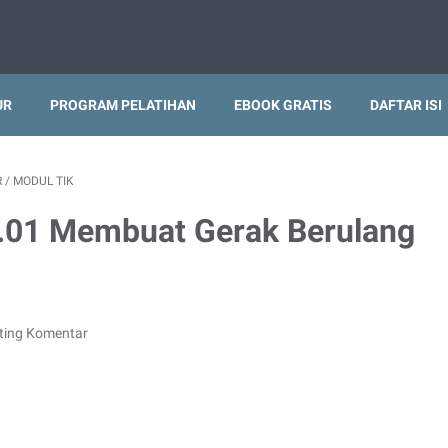
UR
PROGRAM PELATIHAN
EBOOK GRATIS
DAFTAR ISI
R
/
MODUL TIK
.01 Membuat Gerak Berulang
ting Komentar