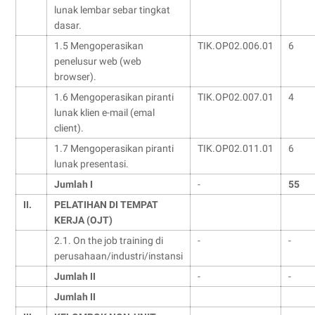
lunak lembar sebar tingkat
dasar.
1.5 Mengoperasikan
TIK.OP02.006.01
6
penelusur web (web
browser).
1.6 Mengoperasikan piranti
TIK.OP02.007.01
4
lunak klien e-mail (emal
client).
1.7 Mengoperasikan piranti
TIK.OP02.011.01
6
lunak presentasi.
Jumlah I
-
55
II.
PELATIHAN DI TEMPAT
KERJA (OJT)
2.1. On the job training di
-
-
perusahaan/industri/instansi
Jumlah II
-
-
Jumlah II