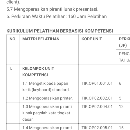
client).
5.7 Mengoperasikan piranti lunak presentasi.
6. Perkiraan Waktu Pelatihan: 160 Jam Pelatihan
KURIKULUM PELATIHAN BERBASISI KOMPETENSI
NO.
MATERI PELATIHAN
KODE UNIT
PERK
(JP)
PENG
TAHU
I.
KELOMPOK UNIT
KOMPETENSI
1.1 Mengetik pada papan
TIK.OP01.001.01
6
ketik (keyboard) standard.
1.2 Mengoperasikan printer.
TIK.OP02.002.01
5
1.3 Mengoperasikan piranti
TIK.OP02.004.01
12
lunak pegolah kata tingkat
dasar.
1.4 Mengoperasikan piranti
TIK.OP02.005.01
15